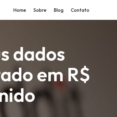
Home
Sobre
Blog
Contato
us dados
ltado em R$
nido