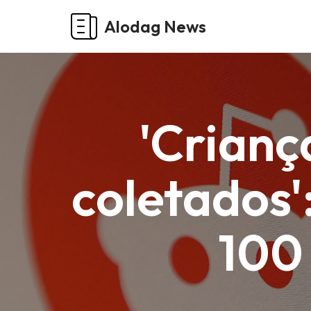
Alodag News
Pular
para
o
conteúdo
'Crianç
coletados'
100