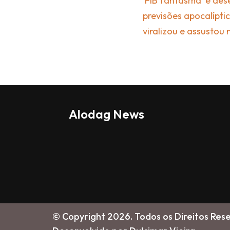
'PIB fantasma' e de
previsões apocalípti
viralizou e assustou
Alodag News
© Copyright 2026. Todos os Direitos Res