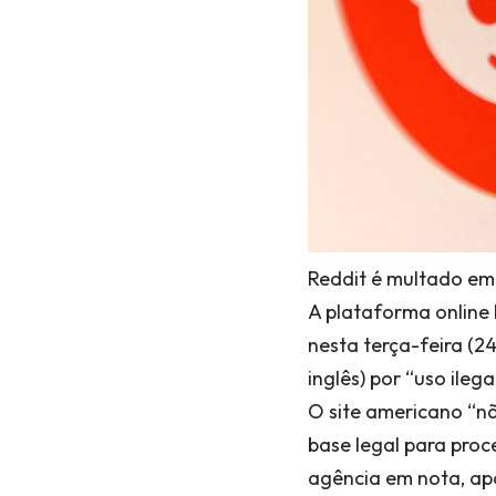
Reddit é multado em
A plataforma online R
nesta terça-feira (2
inglês) por “uso ileg
O site americano “n
base legal para proc
agência em nota, apó