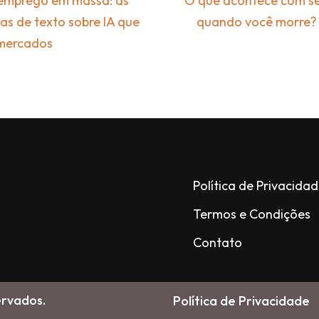
semprego em massa: as
O que acontece com se
cas de texto sobre IA que
quando você morre? 
 mercados
Política de Privacida
Termos e Condições
Contato
ervados.
Política de Privacidade