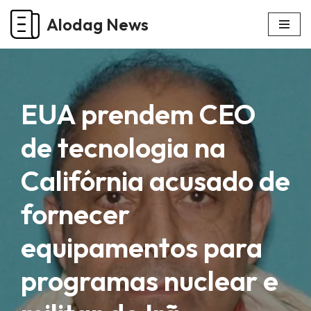
Alodag News
Pular
para
o
conteúdo
EUA prendem CEO
de tecnologia na
Califórnia acusado de
fornecer
equipamentos para
programas nuclear e