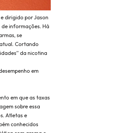
e dirigido por Jason
o de informações. Há
 armas, se
 atual. Cortando
idades” da nicotina
o desempenho em
nto em que as taxas
tagem sobre essa
s. Atletas e
mbém conhecidos