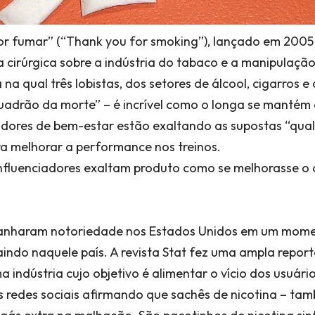
r fumar” (“Thank you for smoking”), lançado em 2005 
a cirúrgica sobre a indústria do tabaco e a manipulaçã
a qual três lobistas, dos setores de álcool, cigarros e
uadrão da morte” – é incrível como o longa se mantém
adores de bem-estar estão exaltando as supostas “qual
a melhorar a performance nos treinos.
 influenciadores exaltam produto como se melhorasse 
anharam notoriedade nos Estados Unidos em um mome
indo naquele país. A revista Stat fez uma ampla repor
indústria cujo objetivo é alimentar o vício dos usuário
s redes sociais afirmando que sachês de nicotina – ta