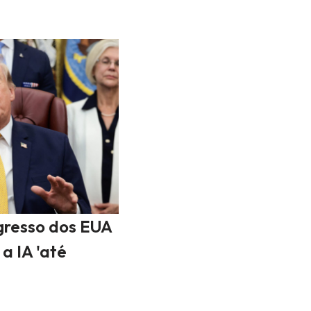
gresso dos EUA
a IA 'até