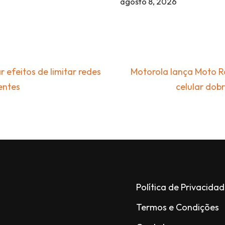
agosto 8, 2026
r efeitos de limitar redes
Motorola lança Moto Ra
entes
celular dob
Política de Privacida
Termos e Condições