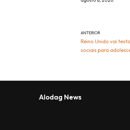
ANTERIOR
Reino Unido vai testa
sociais para adolesc
Alodag News