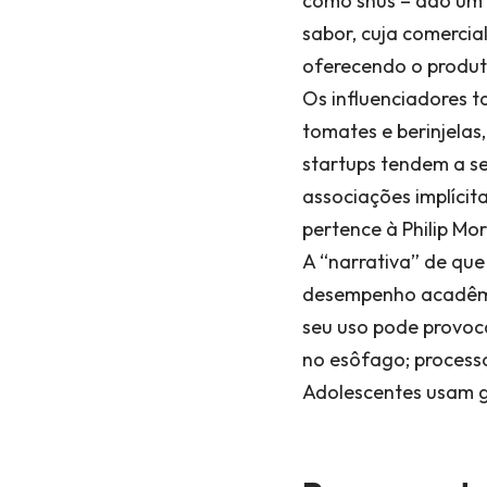
como snus – dão um 
sabor, cuja comercial
oferecendo o produt
Os influenciadores 
tomates e berinjelas
startups tendem a se
associações implícit
pertence à Philip Mor
A “narrativa” de que
desempenho acadêmico
seu uso pode provoca
no esôfago; processo
Adolescentes usam go