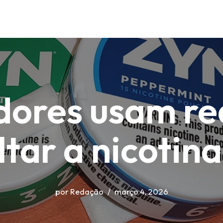
dores usam re
tar a nicotina
por
Redação
março 4, 2026