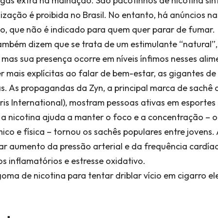
gás extra na malhação. São pacotinhos de nicotina sin
ização é proibida no Brasil. No entanto, há anúncios na
o, que não é indicado para quem quer parar de fumar.
também dizem que se trata de um estimulante “natural”
, mas sua presença ocorre em níveis ínfimos nesses ali
r mais explícitas ao falar de bem-estar, as gigantes d
as. As propagandas da Zyn, a principal marca de sachê 
ris International), mostram pessoas ativas em esportes a
 a nicotina ajuda a manter o foco e a concentração – o 
 e física – tornou os sachês populares entre jovens. 
r aumento da pressão arterial e da frequência cardíac
s inflamatórios e estresse oxidativo.
ma de nicotina para tentar driblar vício em cigarro el