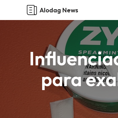
Alodag News
Pular
para
o
conteúdo
Influencia
para exal