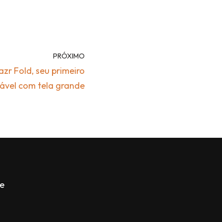
PRÓXIMO
zr Fold, seu primeiro
rável com tela grande
de