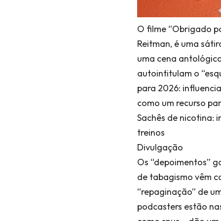
O filme “Obrigado po
Reitman, é uma sátir
uma cena antológica n
autointitulam o “esq
para 2026: influenci
como um recurso par
Sachês de nicotina:
treinos
Divulgação
Os “depoimentos” g
de tabagismo vêm ca
“repaginação” de uma 
podcasters estão na