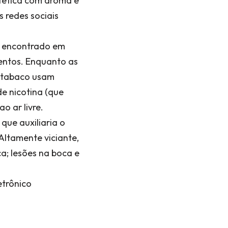
tética com aroma e
s redes sociais
, encontrado em
mentos. Enquanto as
e tabaco usam
de nicotina (que
o ar livre.
que auxiliaria o
Altamente viciante,
a; lesões na boca e
etrônico