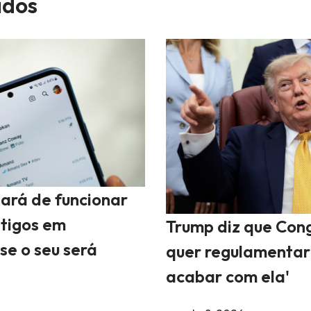
dos
ará de funcionar
ntigos em
Trump diz que Con
se o seu será
quer regulamentar 
acabar com ela'