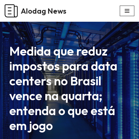
Alodag News
Pular
para
o
conteúdo
Medida que reduz
impostos para data
centers no Brasil
vence na quarta;
entenda o que está
em jogo