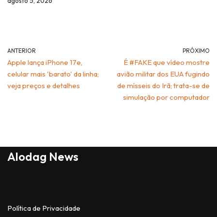
agosto 5, 2026
ANTERIOR
PRÓXIMO
Apple lança iPhone 17e,
É #FAKE que vídeo mostre
celular mais 'barato' da linha;
avião militar dos EUA fugindo
veja preços e detalhes
de mísseis do Irã; trata-se de
simulação por computador
Alodag News
Política de Privacidade