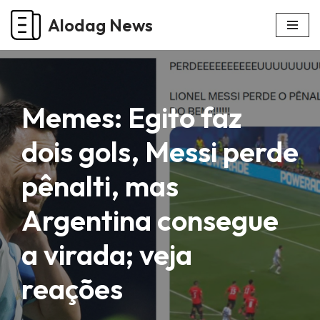
Alodag News
Pular
para
o
conteúdo
Memes: Egito faz
dois gols, Messi perde
pênalti, mas
Argentina consegue
a virada; veja
reações