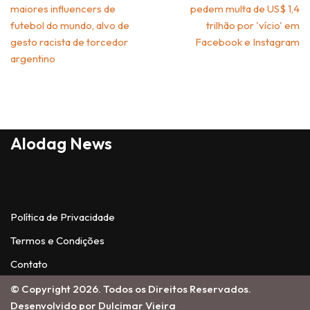
maiores influencers de
pedem multa de US$ 1,4
futebol do mundo, alvo de
trilhão por 'vício' em
gesto racista de torcedor
Facebook e Instagram
argentino
Alodag News
Política de Privacidade
Termos e Condições
Contato
© Copyright 2026. Todos os Direitos Reservados.
Desenvolvido por Dulcimar Vieira