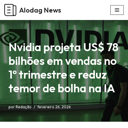
Alodag News
Pular
para
o
conteúdo
Nvidia projeta US$ 78
bilhões em vendas no
1º trimestre e reduz
temor de bolha na IA
por
Redação
fevereiro 26, 2026