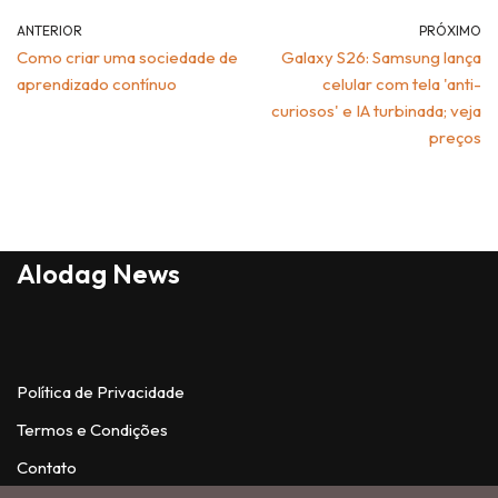
ANTERIOR
PRÓXIMO
Como criar uma sociedade de
Galaxy S26: Samsung lança
aprendizado contínuo
celular com tela 'anti-
curiosos' e IA turbinada; veja
preços
Alodag News
Política de Privacidade
Termos e Condições
Contato