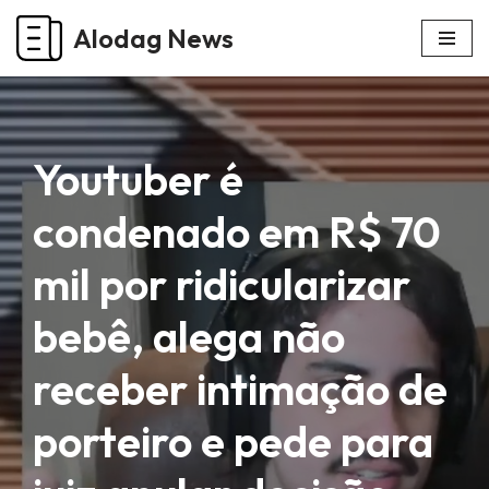
Alodag News
Pular
para
o
conteúdo
Youtuber é
condenado em R$ 70
mil por ridicularizar
bebê, alega não
receber intimação de
porteiro e pede para