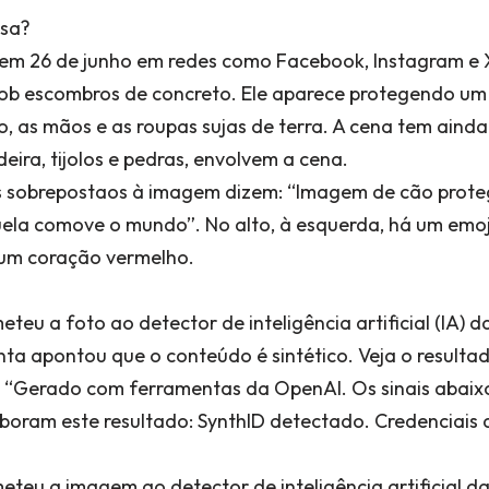
lsa?
u em 26 de junho em redes como Facebook, Instagram e 
ob escombros de concreto. Ele aparece protegendo um
, as mãos e as roupas sujas de terra. A cena tem aind
ira, tijolos e pedras, envolvem a cena.
 sobrepostaos à imagem dizem: “Imagem de cão prote
ela comove o mundo”. No alto, à esquerda, há um emoj
um coração vermelho.
teu a foto ao detector de inteligência artificial (IA) 
a apontou que o conteúdo é sintético. Veja o resultad
r): “Gerado com ferramentas da OpenAI. Os sinais abai
oboram este resultado: SynthID detectado. Credenciais
teu a imagem ao detector de inteligência artificial d