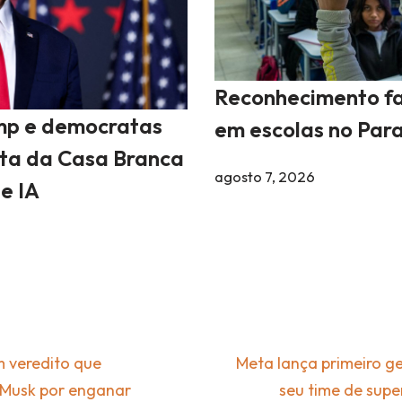
Reconhecimento fa
mp e democratas
em escolas no Par
sta da Casa Branca
agosto 7, 2026
e IA
 veredito que
Meta lança primeiro g
n Musk por enganar
seu time de super