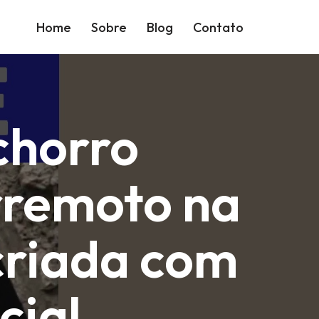
Home
Sobre
Blog
Contato
chorro
rremoto na
criada com
cial