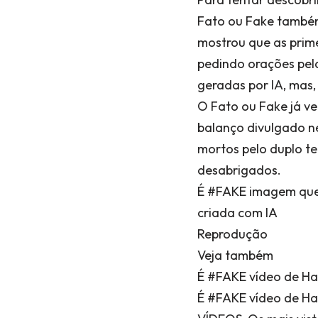
Fato ou Fake também
mostrou que as prim
pedindo orações pel
geradas por IA, mas,
O Fato ou Fake já v
balanço divulgado n
mortos pelo duplo te
desabrigados.
É #FAKE imagem que 
criada com IA
Reprodução
Veja também
É #FAKE vídeo de Ha
É #FAKE vídeo de Ha