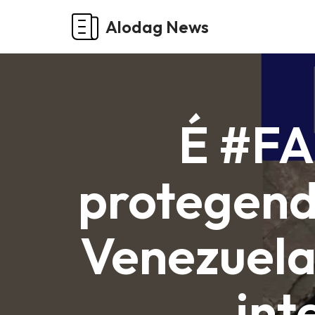
Alodag News
Pular
para
o
conteúdo
É #FA
protegend
Venezuela
int