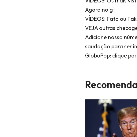
VÍDEOS: Os mais vist
Agora no g1
VÍDEOS: Fato ou Fak
VEJA outras checage
Adicione nosso núme
saudação para ser in
GloboPop: clique par
Recomenda