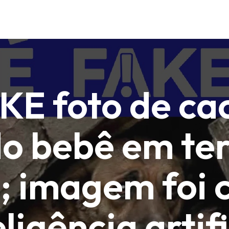
KE foto de ca
o bebê em te
; imagem foi 
eligência artifi