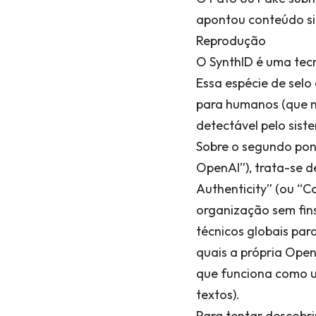
apontou conteúdo si
Reprodução
O SynthID é uma tecn
Essa espécie de selo
para humanos (que n
detectável pelo sist
Sobre o segundo pon
OpenAI”), trata-se d
Authenticity” (ou “C
organização sem fins
técnicos globais par
quais a própria Open
que funciona como um
textos).
Para tentar descobri