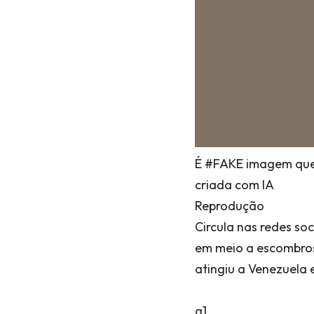
É #FAKE imagem que 
criada com IA
Reprodução
Circula nas redes s
em meio a escombros
atingiu a Venezuela 
g1