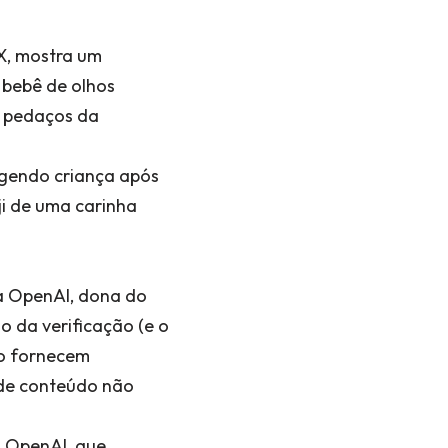
X, mostra um
 bebê de olhos
a pedaços da
gendo criança após
i de uma carinha
da OpenAI, dona do
o da verificação (e o
xo fornecem
 de conteúdo não
a OpenAI, que