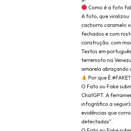
Como é a foto fa
A foto, que viralizo
cachorro caramelo s
fechados e com rosto
construção, com made
Textos em português
terremoto na Venezu
amarela abraçando 
Por que É #FAKE?
O Fato ou Fake subme
ChatGPT. A ferrament
infográfico a segui
evidências que corr
detectadas”.
O Fato ou Fake subme