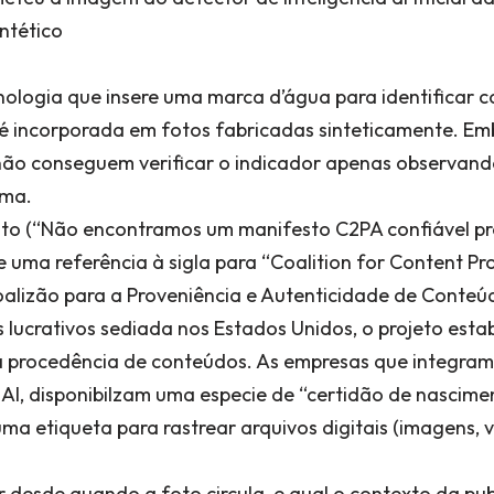
ntético
ologia que insere uma marca d’água para identificar c
 é incorporada em fotos fabricadas sinteticamente. Em
ão conseguem verificar o indicador apenas observando 
ema.
to (“Não encontramos um manifesto C2PA confiável pr
e uma referência à sigla para “Coalition for Content P
oalizão para a Proveniência e Autenticidade de Conteú
 lucrativos sediada nos Estados Unidos, o projeto est
a procedência de conteúdos. As empresas que integram a
AI, disponibilzam uma especie de “certidão de nascimen
a etiqueta para rastrear arquivos digitais (imagens, v
r desde quando a foto circula, e qual o contexto da pub