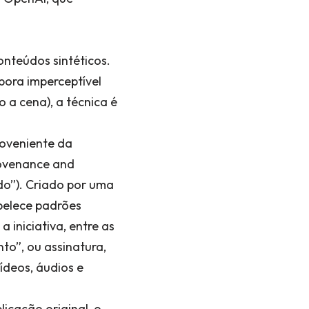
onteúdos sintéticos.
bora imperceptível
a cena), a técnica é
oveniente da
rovenance and
do”). Criado por uma
abelece padrões
 iniciativa, entre as
to”, ou assinatura,
ídeos, áudios e
licação original, o