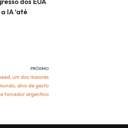
gresso dos EUA
a IA 'até
PRÓXIMO
eed, um dos maiores
 mundo, alvo de gesto
de torcedor argentino