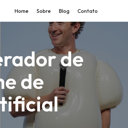
Home
Sobre
Blog
Contato
erador de
me de
ificial