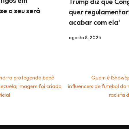
ntigos em
Trump diz que Con
se o seu será
quer regulamentar 
acabar com ela'
agosto 8, 2026
horro protegendo bebê
Quem é IShowSp
ezuela; imagem foi criada
influencers de futebol do
icial
racista 