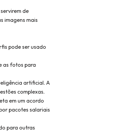
servirem de
as imagens mais
rfis pode ser usado
 as fotos para
gência artificial. A
uestões complexas.
 Meta em um acordo
por pacotes salariais
do para outras