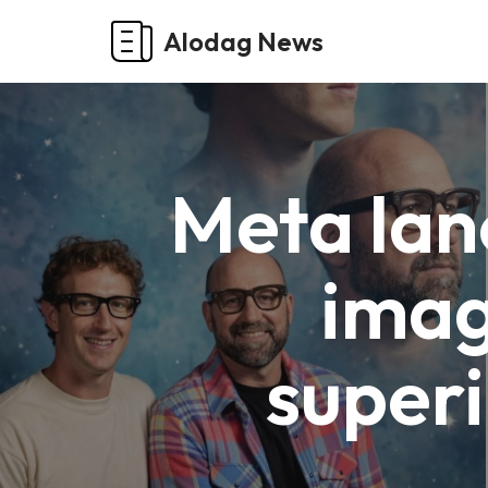
Alodag News
Pular
para
o
conteúdo
Meta lan
imag
superi